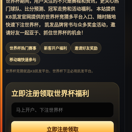
清晰简洁的新葡京界面优势
这家
博彩网站
采用简洁直观的界面，入口清楚、操作顺滑，适
合所有玩家使用。配色与布局协调统一，呈现一流线上娱乐质
感。
促销信息与游戏目录分类清晰、排列整齐，新手也能快速定位
并完成操作，无需额外教学。