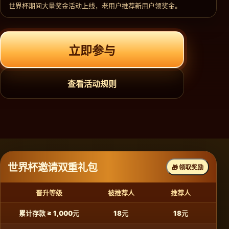
合作伙伴标题1